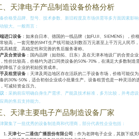
二、天津电子产品制造设备价格分析
备价格受品牌、型号、技术参数、新旧程度及市场供需等多方面因素影响
动较大。一般而言：
端进口设备
：如来自日本、德国的一线品牌（如FUJI、SIEMENS），价
常较高，一套完整的SMT生产线可能达到数百万元甚至上千万元人民币
其高精度、高稳定性和完善的售后服务著称。
产及合资设备
：国内品牌（如劲拓、日东）及在天津本地设厂的合资企业
，性价比较高，价格约为进口同类设备的50%-70%，在满足大多数制造
的降低了企业的初始投资成本。
手及租赁设备
：天津及周边地区存在活跃的二手设备市场，价格可能仅为
备的30%-50%，适合初创企业或小批量生产。设备租赁也是一种灵活的
，可减轻资金压力。
议
：采购前应明确自身生产需求、产能及技术标准，多方比较，并考虑设
应商的售后支持能力。
三、天津主要电子产品制造设备厂家
津聚集了一批优秀的设备制造商和代理商，部分代表性企业包括：
天津七一二通信广播股份有限公司
：作为老牌电子企业，其旗下或关