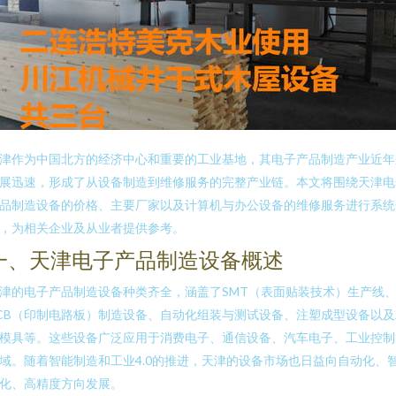
津作为中国北方的经济中心和重要的工业基地，其电子产品制造产业近年
展迅速，形成了从设备制造到维修服务的完整产业链。本文将围绕天津电
品制造设备的价格、主要厂家以及计算机与办公设备的维修服务进行系统
，为相关企业及从业者提供参考。
一、天津电子产品制造设备概述
津的电子产品制造设备种类齐全，涵盖了SMT（表面贴装技术）生产线
CB（印制电路板）制造设备、自动化组装与测试设备、注塑成型设备以及
模具等。这些设备广泛应用于消费电子、通信设备、汽车电子、工业控制
域。随着智能制造和工业4.0的推进，天津的设备市场也日益向自动化、
化、高精度方向发展。