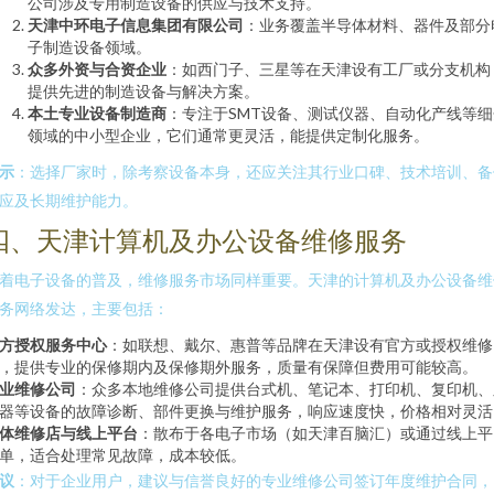
公司涉及专用制造设备的供应与技术支持。
天津中环电子信息集团有限公司
：业务覆盖半导体材料、器件及部分
子制造设备领域。
众多外资与合资企业
：如西门子、三星等在天津设有工厂或分支机构
提供先进的制造设备与解决方案。
本土专业设备制造商
：专注于SMT设备、测试仪器、自动化产线等细
领域的中小型企业，它们通常更灵活，能提供定制化服务。
示
：选择厂家时，除考察设备本身，还应关注其行业口碑、技术培训、备
应及长期维护能力。
四、天津计算机及办公设备维修服务
着电子设备的普及，维修服务市场同样重要。天津的计算机及办公设备维
务网络发达，主要包括：
方授权服务中心
：如联想、戴尔、惠普等品牌在天津设有官方或授权维修
，提供专业的保修期内及保修期外服务，质量有保障但费用可能较高。
业维修公司
：众多本地维修公司提供台式机、笔记本、打印机、复印机、
器等设备的故障诊断、部件更换与维护服务，响应速度快，价格相对灵活
体维修店与线上平台
：散布于各电子市场（如天津百脑汇）或通过线上平
单，适合处理常见故障，成本较低。
议
：对于企业用户，建议与信誉良好的专业维修公司签订年度维护合同，