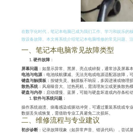
在数字化时代，笔记本电脑已成为我们工作、学习和娱乐的
致设备故障。本文将系统介绍笔记本电脑维修的常见问题、
一、笔记本电脑常见故障类型
硬件故障
：
屏幕问题
：如显示异常、黑屏、亮点或碎裂，通常涉及屏幕
电池与电源
：电池续航骤减、无法充电或电源适配器故障，
键盘与触摸板
：按键失灵、触摸板不响应，多因进液或物理
散热系统
：风扇噪音大、过热死机，需清理灰尘或更换散热
硬盘与内存
：启动缓慢、蓝屏，可能与硬盘坏道或内存条松
软件与系统问题
：
操作系统崩溃、病毒感染或驱动冲突，可通过重装系统或专
数据丢失或恢复，需借助专业工具避免二次损坏。
二、维修流程与专业建议
初步诊断
：记录故障现象（如异常声音、错误代码），尝试